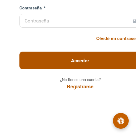
enido
Contraseña
*
Autoconsultas y
cipales. Ciudad
Olvidé mi contras
ce.
Acceder
¿No tienes una cuenta?
Registrarse